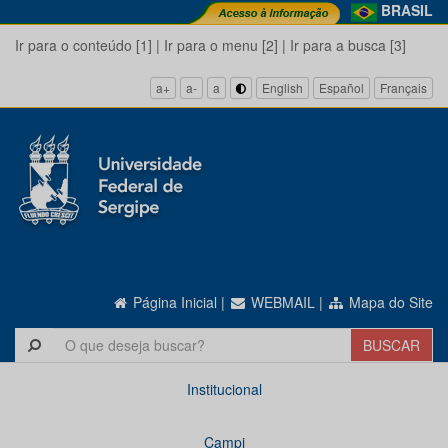
BRASIL
Ir para o conteúdo [1]
|
Ir para o menu [2]
|
Ir para a busca [3]
a+
a-
a
English
Español
Français
Página Inicial
|
WEBMAIL
|
Mapa do Site
Institucional
Campi