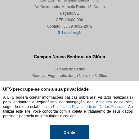
Av. Governador Marcelo Déda, 13, Centro
Lagarto/SE
CEP 49400-000
Localização
Campus Nossa Senhora da Glória
Campus do Sertão
Rodovia Engenheiro Jorge Neto, km 3, Silos
Nossa Senhora da Glória/SE
CEP 49680-000
UFS preocupa-se com a sua privacidade
A UFS poderá coletar informações básicas sobre a(s) visita(s) realizada(s)
Localização
para aprimorar a experiência de navegação dos visitantes deste site,
segundo o que estabelece a
Política de Privacidade de Dados Pessoais.
Ao
utilizar este site, você concorda com a coleta e tratamento de seus dados
pessoais por meio de formulários e cookies.
© 2026. Todos os direitos reservados.
Ciente