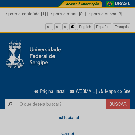
BRASIL
Ir para o conteúdo [1]
|
Ir para o menu [2]
|
Ir para a busca [3]
a+
a-
a
English
Español
Français
Página Inicial
|
WEBMAIL
|
Mapa do Site
Institucional
Campi