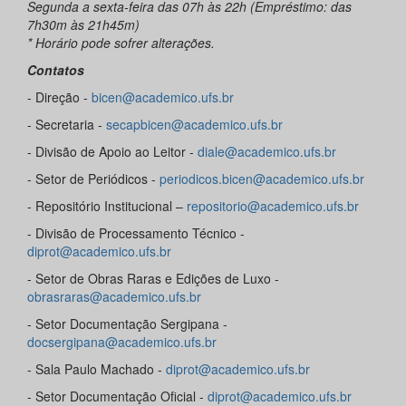
Segunda a sexta-feira das 07h às 22h (Empréstimo: das
7h30m às 21h45m)
* Horário pode sofrer alterações.
Contatos
- Direção -
bicen@academico.ufs.br
- Secretaria -
secapbicen@academico.ufs.br
- Divisão de Apoio ao Leitor -
diale@academico.ufs.br
- Setor de Periódicos -
periodicos.bicen@academico.ufs.br
- Repositório Institucional –
repositorio@academico.ufs.br
- Divisão de Processamento Técnico -
diprot@academico.ufs.br
- Setor de Obras Raras e Edições de Luxo -
obrasraras@academico.ufs.br
- Setor Documentação Sergipana -
docsergipana@academico.ufs.br
- Sala Paulo Machado -
diprot@academico.ufs.br
- Setor Documentação Oficial -
diprot@academico.ufs.br