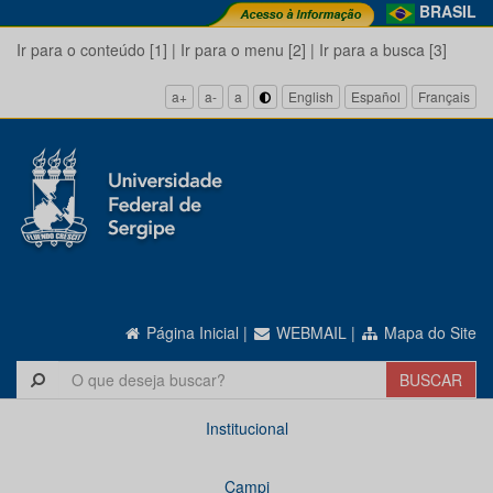
BRASIL
Ir para o conteúdo [1]
|
Ir para o menu [2]
|
Ir para a busca [3]
a+
a-
a
English
Español
Français
Página Inicial
|
WEBMAIL
|
Mapa do Site
Institucional
Campi