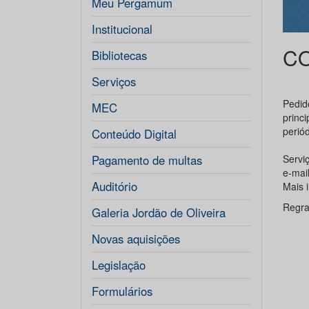
Meu Pergamum
Institucional
C
Bibliotecas
Serviços
Pedid
MEC
princ
periód
Conteúdo Digital
Pagamento de multas
Serviç
e-mai
Auditório
Mais 
Regra
Galeria Jordão de Oliveira
Novas aquisições
Legislação
Formulários