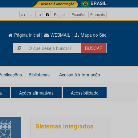
BRASIL
a+
a-
a
English
Español
Français
Página Inicial
|
WEBMAIL
|
Mapa do Site
Publicações
Bibliotecas
Acesso à informação
a
Ações afirmativas
Acessibilidade
Sistemas integrados