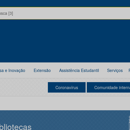
usca [3]
sa e Inovação
Extensão
Assistência Estudantil
Serviços
Coronavírus
Comunidade intern
bliotecas