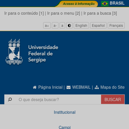
BRASIL
Ir para o conteúdo [1]
|
Ir para o menu [2]
|
Ir para a busca [3]
a+
a-
a
English
Español
Français
Página Inicial
|
WEBMAIL
|
Mapa do Site
Institucional
Campi