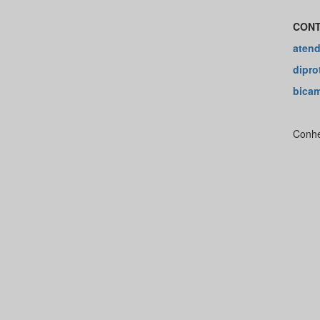
CONT
atend
dipro
bica
Conh