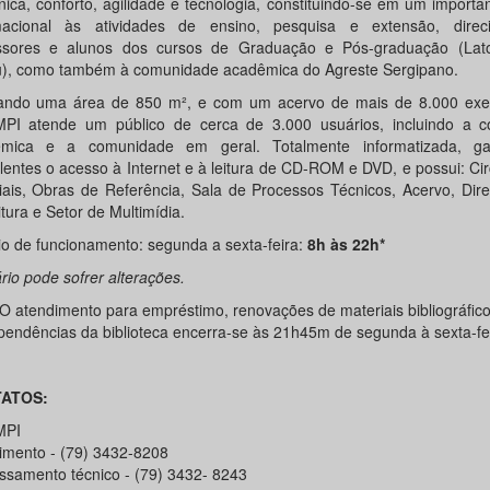
ônica, conforto, agilidade e tecnologia, constituindo-se em um importa
macional às atividades de ensino, pesquisa e extensão, dire
ssores e alunos dos cursos de Graduação e Pós-graduação (Lato
), como também à comunidade acadêmica do Agreste Sergipano.
ndo uma área de 850 m², e com um acervo de mais de 8.000 exe
PI atende um público de cerca de 3.000 usuários, incluindo a 
êmica e a comunidade em geral. Totalmente informatizada, ga
lentes o acesso à Internet e à leitura de CD-ROM e DVD, e possui: Ci
iais, Obras de Referência, Sala de Processos Técnicos, Acervo, Dir
tura e Setor de Multimídia.
io de funcionamento: segunda a sexta-feira:
8h às 22h*
rio pode sofrer alterações.
O atendimento para empréstimo, renovações de materiais bibliográfic
pendências da biblioteca encerra-se às 21h45m de segunda à sexta-fei
ATOS:
MPI
imento - (79) 3432-8208
ssamento técnico - (79) 3432- 8243