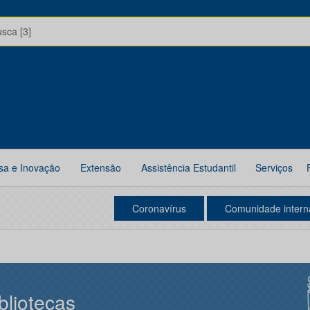
usca [3]
sa e Inovação
Extensão
Assistência Estudantil
Serviços
Coronavírus
Comunidade intern
bliotecas