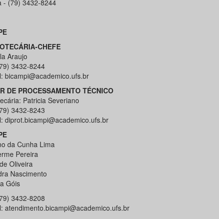
a - (79) 3432-8244
PE
IOTECÁRIA-CHEFE
la Araujo
 (79) 3432-8244
l: bicampi@academico.ufs.br
R DE PROCESSAMENTO TÉCNICO
tecária: Patricia Severiano
 (79) 3432-8243
l: diprot.bicampi@academico.ufs.br
PE
no da Cunha Lima
erme Pereira
de Oliveira
dra Nascimento
la Góis
 (79) 3432-8208
l: atendimento.bicampi@academico.ufs.br