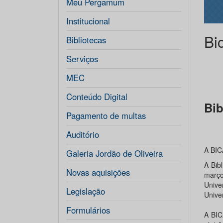
Meu Pergamum
Institucional
Bi
Bibliotecas
Serviços
MEC
Conteúdo Digital
Bib
Pagamento de multas
Auditório
A BIC
Galeria Jordão de Oliveira
A Bib
Novas aquisições
março
Univ
Legislação
Univer
Formulários
A BIC