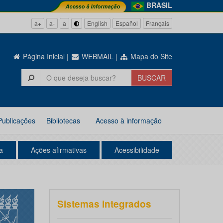
BRASIL
a+
a-
a
English
Español
Français
Página Inicial
|
WEBMAIL
|
Mapa do Site
Publicações
Bibliotecas
Acesso à informação
a
Ações afirmativas
Acessibilidade
Sistemas integrados