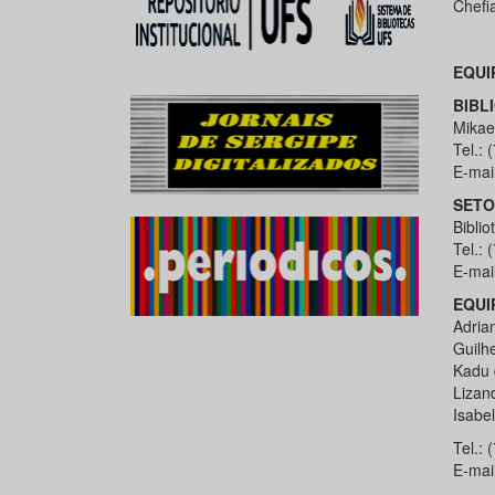
Chefi
EQUI
BIBL
Mikae
Tel.:
E-mai
SETO
Biblio
Tel.:
E-mai
EQUI
Adria
Guilh
Kadu 
Lizan
Isabe
Tel.:
E-mai