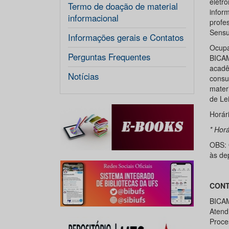
eletr
Termo de doação de material
infor
informacional
profe
Sensu
Informações gerais e Contatos
Ocupa
Perguntas Frequentes
BICAM
acad
Notícias
consu
mater
de Lei
Horár
* Horá
OBS: 
às de
CONT
BICA
Atend
Proce