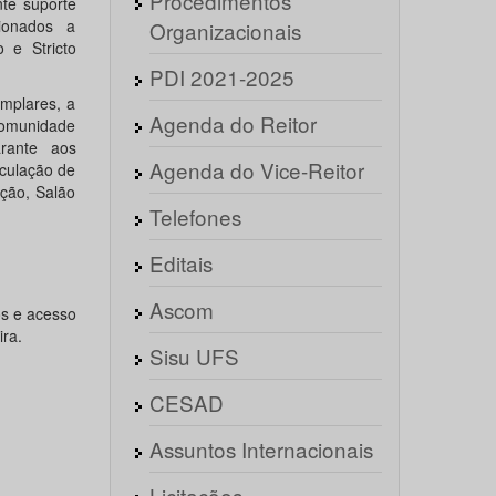
Procedimentos
nte suporte
cionados a
Organizacionais
 e Stricto
PDI 2021-2025
mplares, a
Agenda do Reitor
comunidade
rante aos
Agenda do Vice-Reitor
rculação de
eção, Salão
Telefones
Editais
Ascom
os e acesso
ra.
Sisu UFS
CESAD
Assuntos Internacionais
Licitações