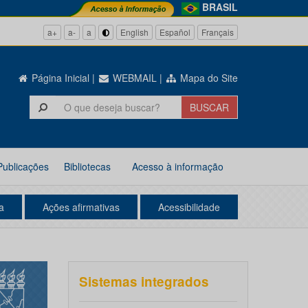
BRASIL
a+
a-
a
English
Español
Français
Página Inicial
|
WEBMAIL
|
Mapa do Site
Publicações
Bibliotecas
Acesso à informação
a
Ações afirmativas
Acessibilidade
Sistemas integrados