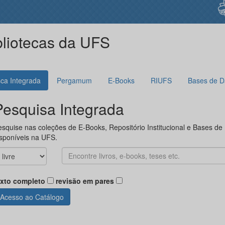
bliotecas da UFS
ca Integrada
Pergamum
E-Books
RIUFS
Bases de D
Pesquisa Integrada
squise nas coleções de E-Books, Repositório Institucional e Bases de
sponíveis na UFS.
exto completo
revisão em pares
Acesso ao Catálogo