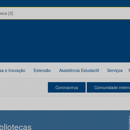
usca [3]
sa e Inovação
Extensão
Assistência Estudantil
Serviços
Coronavírus
Comunidade intern
bliotecas