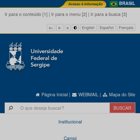
BRASIL
Ir para o conteúdo [1]
|
Ir para o menu [2]
|
Ir para a busca [3]
a+
a-
a
English
Español
Français
Página Inicial
|
WEBMAIL
|
Mapa do Site
Institucional
Campi