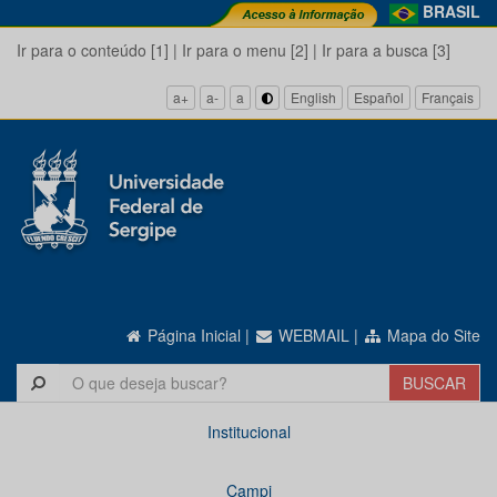
BRASIL
Ir para o conteúdo [1]
|
Ir para o menu [2]
|
Ir para a busca [3]
a+
a-
a
English
Español
Français
Página Inicial
|
WEBMAIL
|
Mapa do Site
Institucional
Campi