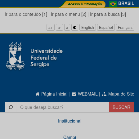
BRASIL
Ir para o conteúdo [1]
|
Ir para o menu [2]
|
Ir para a busca [3]
a+
a-
a
English
Español
Français
Página Inicial
|
WEBMAIL
|
Mapa do Site
Institucional
Campi