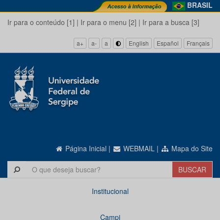
BRASIL
Ir para o conteúdo [1]
|
Ir para o menu [2]
|
Ir para a busca [3]
a+
a-
a
English
Español
Français
Página Inicial
|
WEBMAIL
|
Mapa do Site
Institucional
Campi