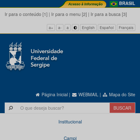
BRASIL
Ir para o conteúdo [1]
|
Ir para o menu [2]
|
Ir para a busca [3]
a+
a-
a
English
Español
Français
Página Inicial
|
WEBMAIL
|
Mapa do Site
Institucional
Campi