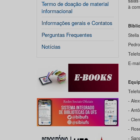
salas
Termo de doação de material
à com
informacional
Informações gerais e Contatos
Bibli
Perguntas Frequentes
Stell
Pedro
Notícias
Telef
E-mai
Equi
Telef
- Ale
- Antô
- Cle
- Ros
- Sand