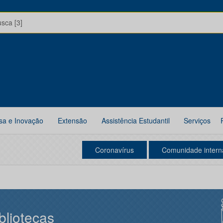
usca [3]
sa e Inovação
Extensão
Assistência Estudantil
Serviços
Coronavírus
Comunidade intern
bliotecas