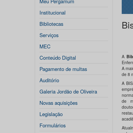
Meu Pergamum
Institucional
Bi
Bibliotecas
Serviços
MEC
A
Bi
Conteúdo Digital
Enfer
Pagamento de multas
A mai
de 8 m
Auditório
A BIS
empré
Galeria Jordão de Oliveira
norma
de ma
Novas aquisições
douto
resta
Legislação
acadêm
Formulários
Atual