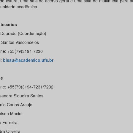
 de leitura, uma sala do acervo geral e uma sala de multimídia para 
unidade acadêmica.
otecários
a Dourado (Coordenação)
 Santos Vasconcelos
one: +55(79)3194-7230
l:
bisau@academico.ufs.br
pe
one: +55(79)3194-7231/7232
xsandra Siqueira Santos
nio Carlos Araújo
mison Maciel
e Ferreira
ra Oliveira