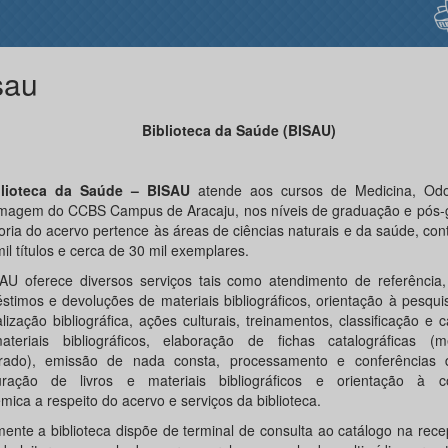
sau
Biblioteca da Saúde (BISAU)
blioteca da Saúde – BISAU
atende aos cursos de Medicina, Odo
magem do CCBS Campus de Aracaju, nos níveis de graduação e pós-
oria do acervo pertence às áreas de ciências naturais e da saúde, co
il títulos e cerca de 30 mil exemplares.
AU oferece diversos serviços tais como atendimento de referência, 
stimos e devoluções de materiais bibliográficos, orientação à pesqui
lização bibliográfica, ações culturais, treinamentos, classificação e 
teriais bibliográficos, elaboração de fichas catalográficas (
rado), emissão de nada consta, processamento e conferências 
uração de livros e materiais bibliográficos e orientação à 
ica a respeito do acervo e serviços da biblioteca.
mente a biblioteca dispõe de terminal de consulta ao catálogo na rec