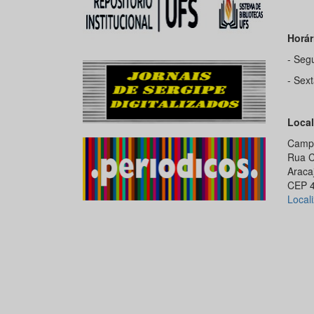
Horár
- Seg
- Sex
Local
Campu
Rua C
Araca
CEP 
Local