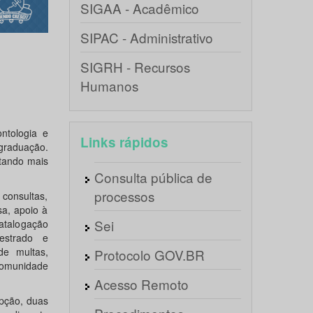
SIGAA - Acadêmico
SIPAC - Administrativo
SIGRH - Recursos
Humanos
ntologia e
Links rápidos
graduação.
ntando mais
Consulta pública de
processos
consultas,
sa, apoio à
Sei
catalogação
mestrado e
de multas,
Protocolo GOV.BR
comunidade
Acesso Remoto
epção, duas