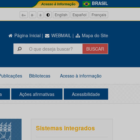
BRASIL
a+
a-
a
English
Español
Français
Página Inicial
|
WEBMAIL
|
Mapa do Site
Publicações
Bibliotecas
Acesso à informação
a
Ações afirmativas
Acessibilidade
Sistemas integrados