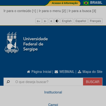
BRASIL
Ir para o conteúdo [1]
|
Ir para o menu [2]
|
Ir para a busca [3]
a+
a-
a
English
Español
Français
Página Inicial
|
WEBMAIL
|
Mapa do Site
Institucional
Campi