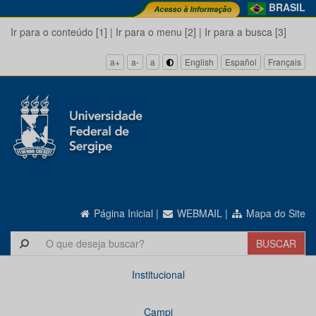
BRASIL
Ir para o conteúdo [1]
|
Ir para o menu [2]
|
Ir para a busca [3]
a+
a-
a
English
Español
Français
Página Inicial
|
WEBMAIL
|
Mapa do Site
Institucional
Campi