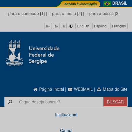
BRASIL
Ir para o conteúdo [1]
|
Ir para o menu [2]
|
Ir para a busca [3]
a+
a-
a
English
Español
Français
Página Inicial
|
WEBMAIL
|
Mapa do Site
Institucional
Campi