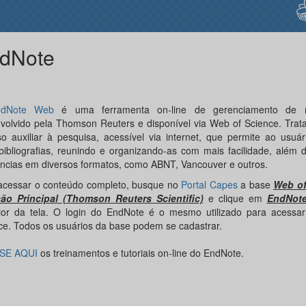
dNote
ndNote Web
é uma ferramenta on-line de gerenciamento de re
volvido pela Thomson Reuters e disponível via Web of Science. Trat
so auxiliar à pesquisa, acessível via internet, que permite ao usuá
bibliografias, reunindo e organizando-as com mais facilidade, além 
ências em diversos formatos, como ABNT, Vancouver e outros.
acessar o conteúdo completo, busque no
Portal Capes
a base
Web of
ão Principal (Thomson Reuters Scientific)
e clique em
EndNot
ior da tela. O login do EndNote é o mesmo utilizado para acessa
ce. Todos os usuários da base podem se cadastrar.
SE AQUI
os treinamentos e tutoriais on-line do EndNote.