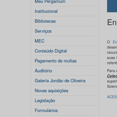
Meu Pergamum
Institucional
En
Bibliotecas
Serviços
MEC
O
E
desen
Conteúdo Digital
recur
suas 
Pagamento de multas
refer
Auditório
Para 
Coleç
Galeria Jordão de Oliveira
super
Scien
Novas aquisições
ACES
Legislação
Formulários