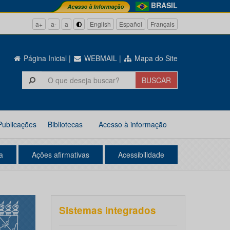
BRASIL
a+
a-
a
English
Español
Français
Página Inicial
|
WEBMAIL
|
Mapa do Site
Publicações
Bibliotecas
Acesso à informação
a
Ações afirmativas
Acessibilidade
Sistemas integrados