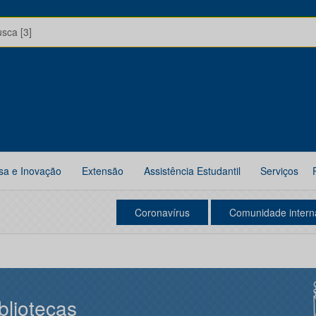
usca [3]
sa e Inovação
Extensão
Assistência Estudantil
Serviços
Coronavírus
Comunidade intern
bliotecas