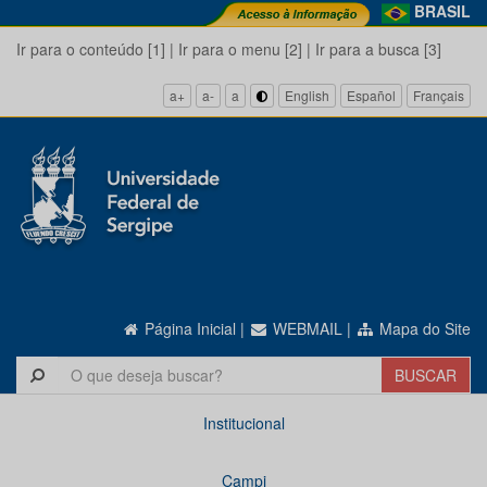
BRASIL
Ir para o conteúdo [1]
|
Ir para o menu [2]
|
Ir para a busca [3]
a+
a-
a
English
Español
Français
Página Inicial
|
WEBMAIL
|
Mapa do Site
Institucional
Campi