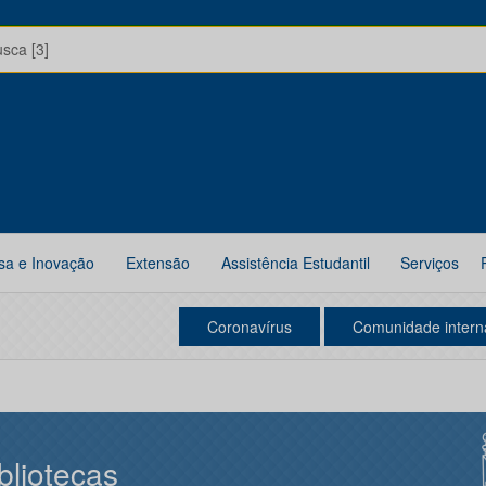
usca [3]
sa e Inovação
Extensão
Assistência Estudantil
Serviços
Coronavírus
Comunidade intern
bliotecas