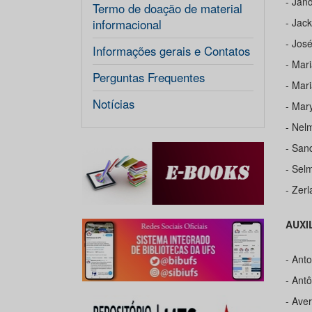
- Jan
Termo de doação de material
- Jac
informacional
- Jos
Informações gerais e Contatos
- Mar
Perguntas Frequentes
- Mar
Notícias
- Mar
- Nel
- San
- Sel
- Zer
AUXI
- Ant
- Ant
- Ave