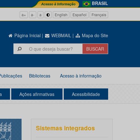
BRASIL
a+
a-
a
English
Español
Français
Página Inicial
|
WEBMAIL
|
Mapa do Site
Publicações
Bibliotecas
Acesso à informação
a
Ações afirmativas
Acessibilidade
Sistemas integrados