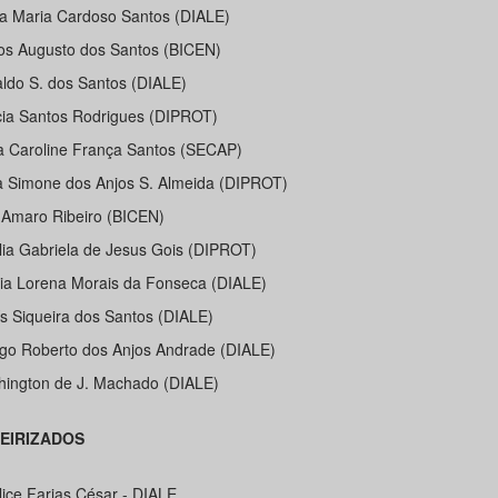
ia Maria Cardoso Santos (DIALE)
los Augusto dos Santos (BICEN)
aldo S. dos Santos (DIALE)
cia Santos Rodrigues (DIPROT)
ra Caroline França Santos (SECAP)
ia Simone dos Anjos S. Almeida (DIPROT)
z Amaro Ribeiro (BICEN)
ilia Gabriela de Jesus Gois (DIPROT)
ia Lorena Morais da Fonseca (DIALE)
ís Siqueira dos Santos (DIALE)
ego Roberto dos Anjos Andrade (DIALE)
hington de J. Machado (DIALE)
EIRIZADOS
lice Farias César - DIALE