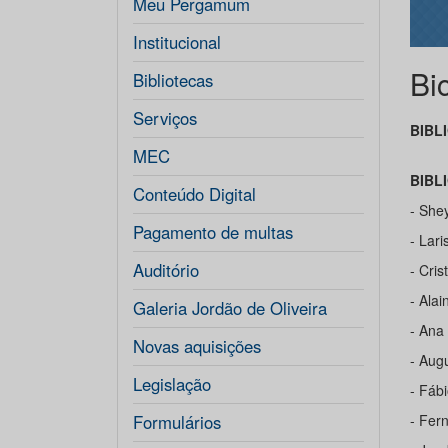
Meu Pergamum
Institucional
Bi
Bibliotecas
Serviços
BIBL
MEC
BIBL
Conteúdo Digital
- She
Pagamento de multas
- Lar
Auditório
- Cri
- Ala
Galeria Jordão de Oliveira
- Ana
Novas aquisições
- Aug
Legislação
- Fáb
Formulários
- Fer