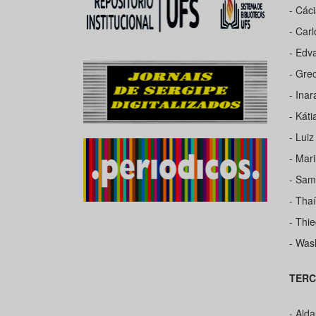
- Các
- Car
- Edv
- Gre
- Ina
- Kát
- Lui
- Mar
- Sam
- Tha
- Thi
- Was
TERC
- Alda