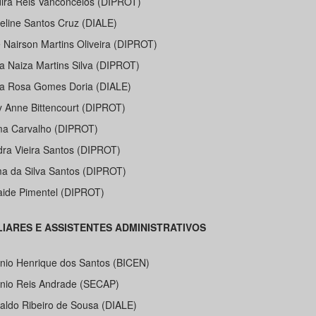
dira Reis Vanconcelos (DIPROT)
keline Santos Cruz (DIALE)
é Nairson Martins Oliveira (DIPROT)
ia Naiza Martins Silva (DIPROT)
ia Rosa Gomes Doria (DIALE)
y Anne Bittencourt (DIPROT)
ma Carvalho (DIPROT)
dra Vieira Santos (DIPROT)
ma da Silva Santos (DIPROT)
laide Pimentel (DIPROT)
LIARES E ASSISTENTES ADMINISTRATIVOS
onio Henrique dos Santos (BICEN)
ônio Reis Andrade (SECAP)
raldo Ribeiro de Sousa (DIALE)