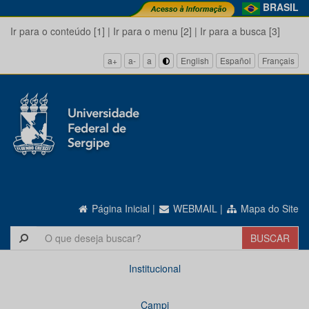
BRASIL
Ir para o conteúdo [1]
|
Ir para o menu [2]
|
Ir para a busca [3]
a+
a-
a
English
Español
Français
Página Inicial
|
WEBMAIL
|
Mapa do Site
Institucional
Campi