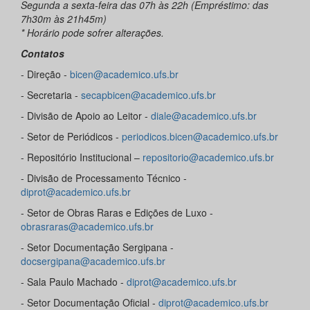
Segunda a sexta-feira das 07h às 22h (Empréstimo: das
7h30m às 21h45m)
* Horário pode sofrer alterações.
Contatos
- Direção -
bicen@academico.ufs.br
- Secretaria -
secapbicen@academico.ufs.br
- Divisão de Apoio ao Leitor -
diale@academico.ufs.br
- Setor de Periódicos -
periodicos.bicen@academico.ufs.br
- Repositório Institucional –
repositorio@academico.ufs.br
- Divisão de Processamento Técnico -
diprot@academico.ufs.br
- Setor de Obras Raras e Edições de Luxo -
obrasraras@academico.ufs.br
- Setor Documentação Sergipana -
docsergipana@academico.ufs.br
- Sala Paulo Machado -
diprot@academico.ufs.br
- Setor Documentação Oficial -
diprot@academico.ufs.br