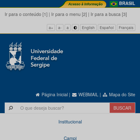
BRASIL
Ir para o conteúdo [1]
|
Ir para o menu [2]
|
Ir para a busca [3]
a+
a-
a
English
Español
Français
Página Inicial
|
WEBMAIL
|
Mapa do Site
Institucional
Campi