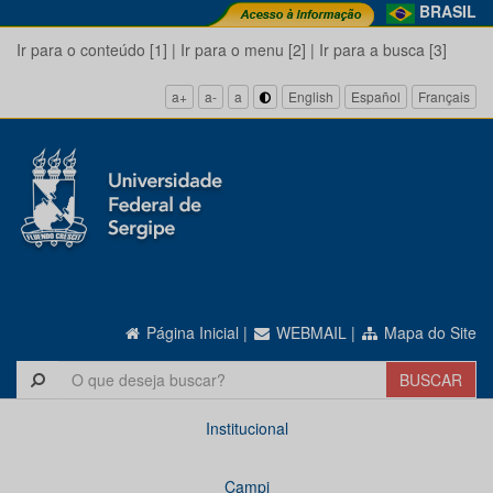
BRASIL
Ir para o conteúdo [1]
|
Ir para o menu [2]
|
Ir para a busca [3]
a+
a-
a
English
Español
Français
Página Inicial
|
WEBMAIL
|
Mapa do Site
Institucional
Campi