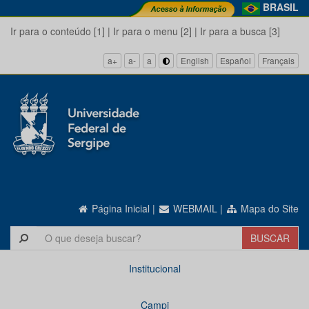
BRASIL
Ir para o conteúdo [1]
|
Ir para o menu [2]
|
Ir para a busca [3]
a+
a-
a
English
Español
Français
Página Inicial
|
WEBMAIL
|
Mapa do Site
Institucional
Campi