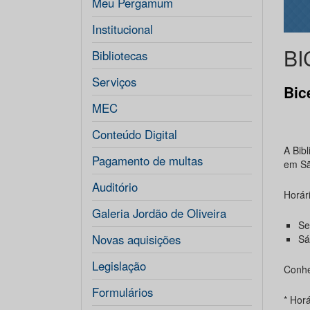
Meu Pergamum
Institucional
BI
Bibliotecas
Serviços
Bic
MEC
Conteúdo Digital
A Bibl
Pagamento de multas
em Sã
Auditório
Horár
Galeria Jordão de Oliveira
Se
Novas aquisições
Sá
Legislação
Conh
Formulários
* Horá