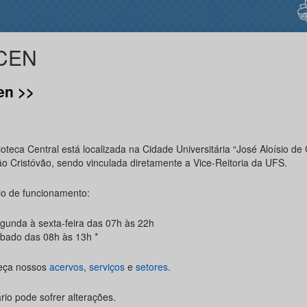
CEN
en >>
ioteca Central está localizada na Cidade Universitária “José Aloísio d
o Cristóvão, sendo vinculada diretamente a Vice-Reitoria da UFS.
io de funcionamento:
gunda à sexta-feira das 07h às 22h
bado das 08h às 13h *
eça nossos
acervos
,
serviços
e
setores
.
rio pode sofrer alterações.