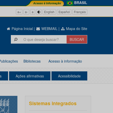
BRASIL
a+
a-
a
English
Español
Français
Página Inicial
|
WEBMAIL
|
Mapa do Site
Publicações
Bibliotecas
Acesso à informação
a
Ações afirmativas
Acessibilidade
Sistemas integrados