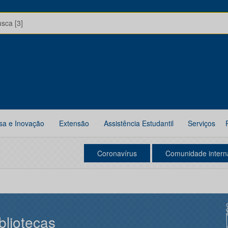
usca [3]
sa e Inovação
Extensão
Assistência Estudantil
Serviços
Coronavírus
Comunidade intern
bliotecas