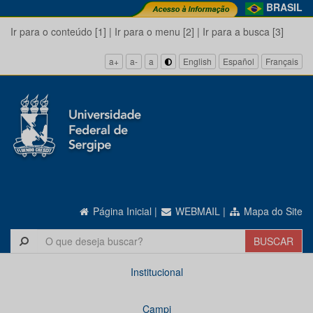
BRASIL
Ir para o conteúdo [1]
|
Ir para o menu [2]
|
Ir para a busca [3]
a+
a-
a
English
Español
Français
Página Inicial
|
WEBMAIL
|
Mapa do Site
Institucional
Campi