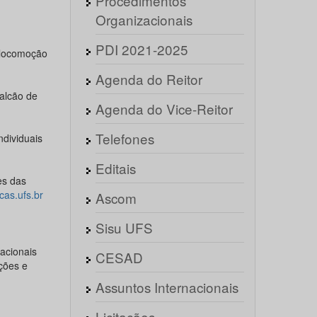
Procedimentos
Organizacionais
PDI 2021-2025
a locomoção
Agenda do Reitor
alcão de
Agenda do Vice-Reitor
Telefones
ndividuais
Editais
es das
ecas.ufs.br
Ascom
Sisu UFS
acionais
CESAD
ções e
Assuntos Internacionais
Licitações