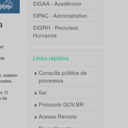
SIGAA - Acadêmico
SIPAC - Administrativo
a
SIGRH - Recursos
Humanos
re!
Links rápidos
 de
Consulta pública de
o, existem
processos
ocados.
Sei
os. O
s da
Protocolo GOV.BR
Acesso Remoto