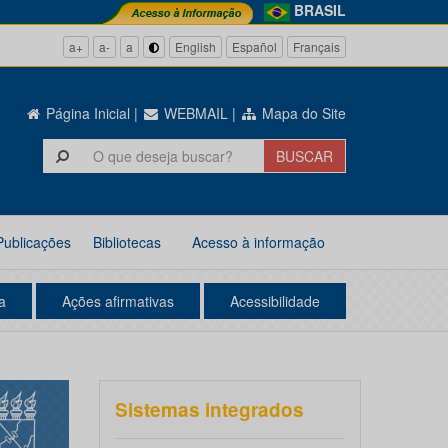
BRASIL
a+
a-
a
English
Español
Français
Página Inicial
|
WEBMAIL
|
Mapa do Site
Publicações
Bibliotecas
Acesso à informação
a
Ações afirmativas
Acessibilidade
Sistemas integrados