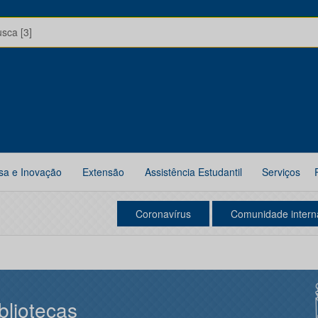
usca [3]
sa e Inovação
Extensão
Assistência Estudantil
Serviços
Coronavírus
Comunidade intern
bliotecas