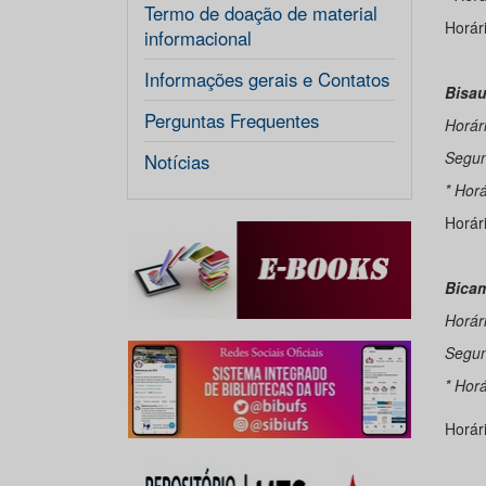
Termo de doação de material
Horár
informacional
Informações gerais e Contatos
Bisa
Perguntas Frequentes
Horár
Segun
Notícias
* Horá
Horár
Bica
Horár
Segun
* Horá
Horár