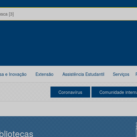
usca [3]
sa e Inovação
Extensão
Assistência Estudantil
Serviços
Coronavírus
Comunidade intern
bliotecas