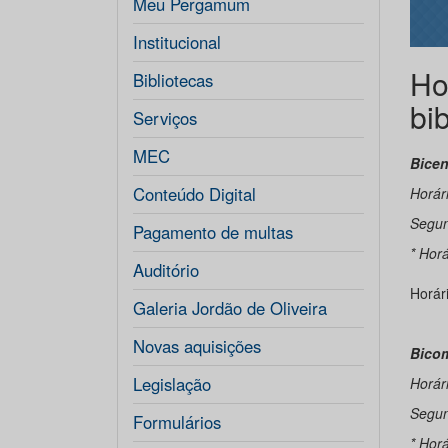
Meu Pergamum
Institucional
Ho
Bibliotecas
bi
Serviços
MEC
Bice
Conteúdo Digital
Horár
Segun
Pagamento de multas
* Horá
Auditório
Horár
Galeria Jordão de Oliveira
Novas aquisições
Bico
Legislação
Horár
Segun
Formulários
* Horá