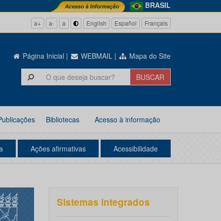
BRASIL
a+
a-
a
English
Español
Français
Página Inicial
|
WEBMAIL
|
Mapa do Site
Publicações
Bibliotecas
Acesso à informação
a
Ações afirmativas
Acessibilidade
Sistemas integrados