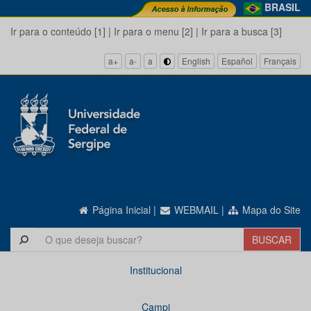
BRASIL
Ir para o conteúdo [1]
|
Ir para o menu [2]
|
Ir para a busca [3]
a+
a-
a
English
Español
Français
Página Inicial
|
WEBMAIL
|
Mapa do Site
Institucional
Campi