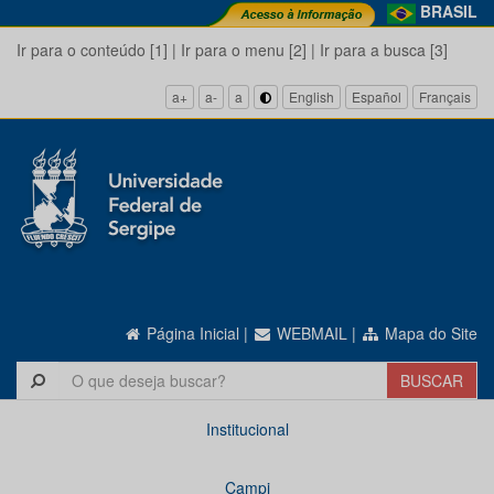
BRASIL
Ir para o conteúdo [1]
|
Ir para o menu [2]
|
Ir para a busca [3]
a+
a-
a
English
Español
Français
Página Inicial
|
WEBMAIL
|
Mapa do Site
Institucional
Campi