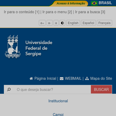
BRASIL
Ir para o conteúdo [1]
|
Ir para o menu [2]
|
Ir para a busca [3]
a+
a-
a
English
Español
Français
Página Inicial
|
WEBMAIL
|
Mapa do Site
Institucional
Campi