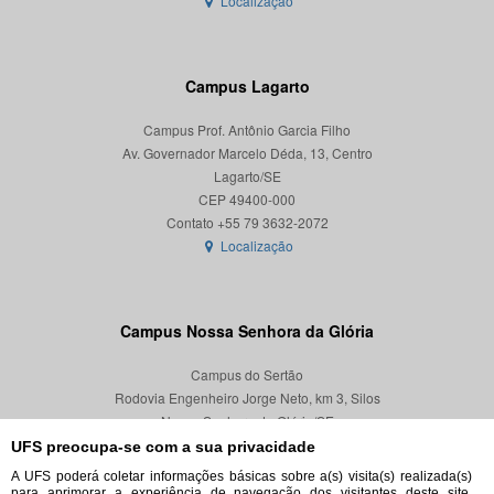
Localização
Campus Lagarto
Campus Prof. Antônio Garcia Filho
Av. Governador Marcelo Déda, 13, Centro
Lagarto/SE
CEP 49400-000
Localização
Campus Nossa Senhora da Glória
Campus do Sertão
Rodovia Engenheiro Jorge Neto, km 3, Silos
Nossa Senhora da Glória/SE
CEP 49680-000
UFS preocupa-se com a sua privacidade
A UFS poderá coletar informações básicas sobre a(s) visita(s) realizada(s)
Localização
para aprimorar a experiência de navegação dos visitantes deste site,