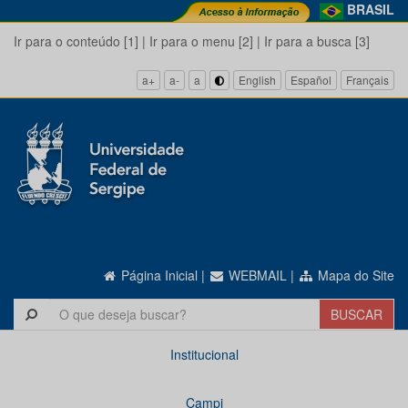
BRASIL
Ir para o conteúdo [1]
|
Ir para o menu [2]
|
Ir para a busca [3]
a+
a-
a
English
Español
Français
Página Inicial
|
WEBMAIL
|
Mapa do Site
Institucional
Campi