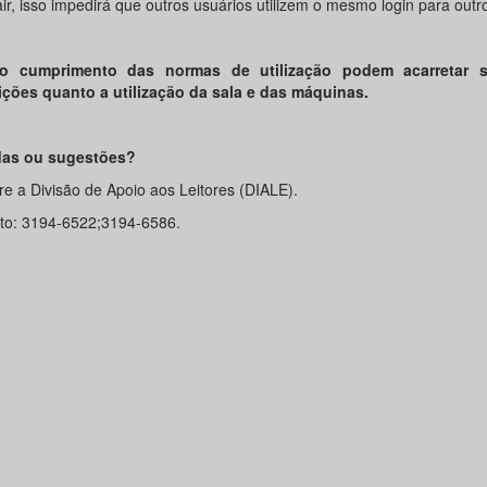
r, isso impedirá que outros usuários utilizem o mesmo login para outro
o cumprimento das normas de utilização podem acarretar 
ições quanto a utilização da sala e das máquinas.
das ou sugestões?
re a Divisão de Apoio aos Leitores (DIALE).
to: 3194-6522;3194-6586.