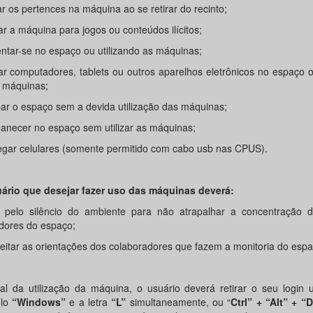
r os pertences na máquina ao se retirar do recinto;
zar a máquina para jogos ou conteúdos ilícitos;
entar-se no espaço ou utilizando as máquinas;
izar computadores, tablets ou outros aparelhos eletrônicos no espaço 
s máquinas;
ar o espaço sem a devida utilização das máquinas;
anecer no espaço sem utilizar as máquinas;
egar celulares (somente permitido com cabo usb nas CPUS).
ário que desejar fazer uso das máquinas deverá:
r pelo silêncio do ambiente para não atrapalhar a concentração 
adores do espaço;
eitar as orientações dos colaboradores que fazem a monitoria do espa
nal da utilização da máquina, o usuário deverá retirar o seu login u
olo
“Windows”
e a letra
“L”
simultaneamente, ou “
Ctrl” + “Alt” + “D