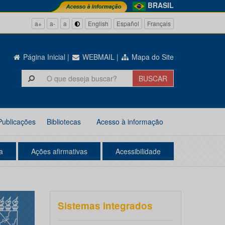
BRASIL
a+
a-
a
English
Español
Français
Página Inicial
|
WEBMAIL
|
Mapa do Site
Publicações
Bibliotecas
Acesso à informação
a
Ações afirmativas
Acessibilidade
Sistemas integrados