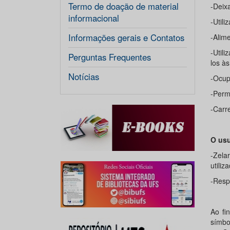
Termo de doação de material
-Deixa
informacional
-Utili
Informações gerais e Contatos
-Alim
-Util
Perguntas Frequentes
los à
Notícias
-Ocup
-Perm
-Carr
O usu
-Zela
utiliz
-Resp
Ao fi
símb