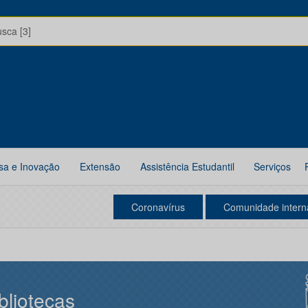
usca [3]
sa e Inovação
Extensão
Assistência Estudantil
Serviços
Coronavírus
Comunidade intern
bliotecas