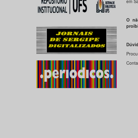
em Sai
O nã
proib
Dúvi
Procu
Conta