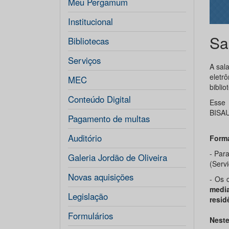
Meu Pergamum
Institucional
Sa
Bibliotecas
Serviços
A sal
eletr
MEC
bibli
Conteúdo Digital
Esse 
BISAU
Pagamento de multas
Auditório
Form
- Par
Galeria Jordão de Oliveira
(Servi
Novas aquisições
- Os 
media
Legislação
resid
Formulários
Neste