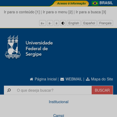
BRASIL
Ir para o conteúdo [1]
|
Ir para o menu [2]
|
Ir para a busca [3]
a+
a-
a
English
Español
Français
Página Inicial
|
WEBMAIL
|
Mapa do Site
Institucional
Campi