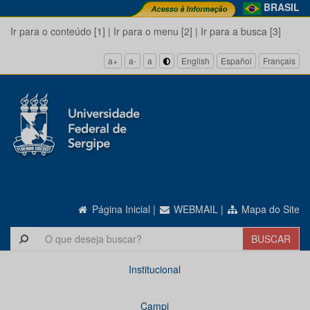
BRASIL
Ir para o conteúdo [1]
|
Ir para o menu [2]
|
Ir para a busca [3]
a+
a-
a
English
Español
Français
Página Inicial
|
WEBMAIL
|
Mapa do Site
Institucional
Campi