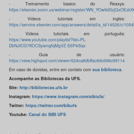
- Treinamento basico do Reaxys:
https://elsevier.zoom.us/webinar/register/WN_YOw9dSzjQxOEzk
- Vídeos tutoriais em ingles:
https://service.elsevier.com/app/answers/detail/a_id/14526/c/105
- Vídeos tutoriais em português:
https://www.youtube.com/playlist?list=PL-
DbNJICG7KOCSyamgfqMgVZ-E6P4i5qx
- Guia de usuário:
https://view.highspot.com/viewer/624ca8dbffac8dc696c99114
Em caso de dúvidas, entre em contato com
sua biblioteca
.
Acompanhe as Bibliotecas da UFS.
Site:
http://bibliotecas.ufs.br
Instagram:
https://www.instagram.com/sibiufs/
Twitter:
https://twitter.com/bibufs
Youtube:
Canal do SIBI UFS