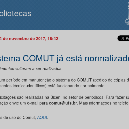
bliotecas
14 de novembro de 2017, 18:42
stema COMUT já está normalizad
imentos voltaram a ser realizados
um período em manutenção o sistema do COMUT (pedido de cópias 
entos técnico-científicos) está funcionando normalmente.
licitações são realizadas na
Bicen, no setor de periódicos. Para fazer s
itação envie um e-mail para
comut@ufs.br
. Mais informações no telef
s de uso do Comut,
AQUI
.