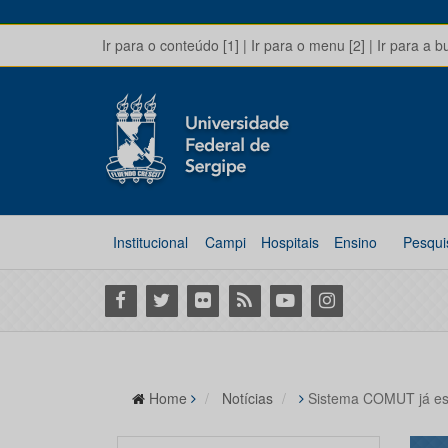
Ir para o conteúdo [1]
|
Ir para o menu [2]
|
Ir para a b
Institucional
Campi
Hospitais
Ensino
Pesqui
Facebook
Twitter
Flickr
RSS
Youtube
Instagram
Home
Notícias
Sistema COMUT já es