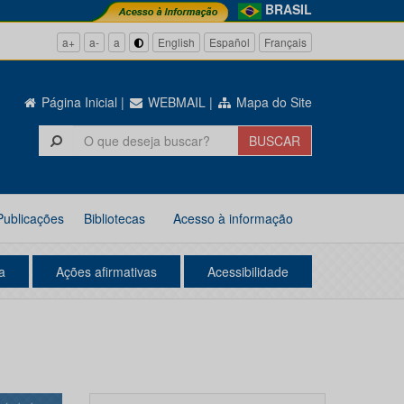
BRASIL
a+
a-
a
English
Español
Français
Página Inicial
|
WEBMAIL
|
Mapa do Site
Publicações
Bibliotecas
Acesso à informação
a
Ações afirmativas
Acessibilidade