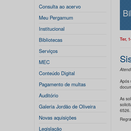
Consulta ao acervo
Bi
Meu Pergamum
Institucional
Ter, 
Bibliotecas
Serviços
Si
MEC
Atend
Conteúdo Digital
Após 
Pagamento de multas
docum
Auditório
As so
solic
Galeria Jordão de Oliveira
6526.
Novas aquisições
Regra
Legislação