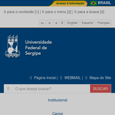
BRASIL
Ir para o conteúdo [1]
|
Ir para o menu [2]
|
Ir para a busca [3]
a+
a-
a
English
Español
Français
Página Inicial
|
WEBMAIL
|
Mapa do Site
Institucional
Campi