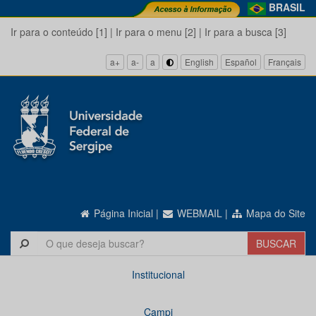
BRASIL
Ir para o conteúdo [1]
|
Ir para o menu [2]
|
Ir para a busca [3]
a+
a-
a
English
Español
Français
Página Inicial
|
WEBMAIL
|
Mapa do Site
Institucional
Campi