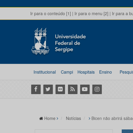
Ir para o conteúdo [1]
|
Ir para o menu [2]
|
Ir para a b
Institucional
Campi
Hospitais
Ensino
Pesqui
Facebook
Twitter
Flickr
RSS
Youtube
Instagram
Home
Notícias
Bicen não abrirá sáb