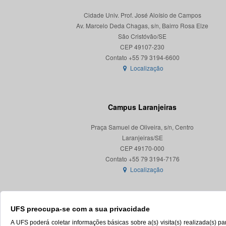
Cidade Univ. Prof. José Aloísio de Campos
Av. Marcelo Deda Chagas, s/n, Bairro Rosa Elze
São Cristóvão/SE
CEP 49107-230
Localização
Campus Laranjeiras
Praça Samuel de Oliveira, s/n, Centro
Laranjeiras/SE
CEP 49170-000
Localização
UFS preocupa-se com a sua privacidade
A UFS poderá coletar informações básicas sobre a(s) visita(s) realizada(s) 