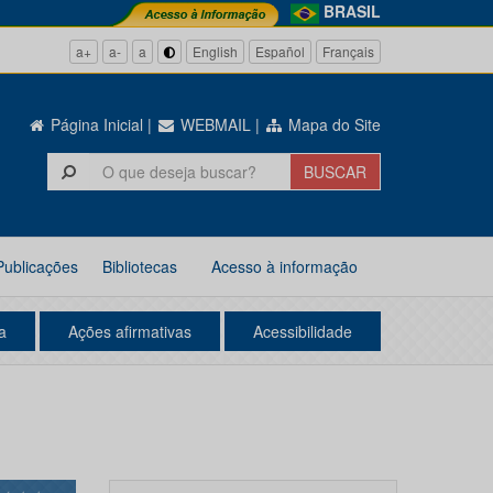
BRASIL
a+
a-
a
English
Español
Français
Página Inicial
|
WEBMAIL
|
Mapa do Site
Publicações
Bibliotecas
Acesso à informação
a
Ações afirmativas
Acessibilidade