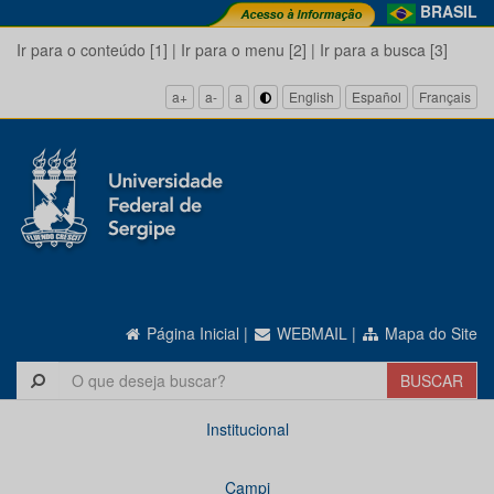
BRASIL
Ir para o conteúdo [1]
|
Ir para o menu [2]
|
Ir para a busca [3]
a+
a-
a
English
Español
Français
Página Inicial
|
WEBMAIL
|
Mapa do Site
Institucional
Campi