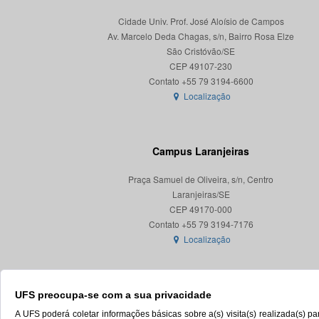
Cidade Univ. Prof. José Aloísio de Campos
Av. Marcelo Deda Chagas, s/n, Bairro Rosa Elze
São Cristóvão/SE
CEP 49107-230
Localização
Campus Laranjeiras
Praça Samuel de Oliveira, s/n, Centro
Laranjeiras/SE
CEP 49170-000
Localização
UFS preocupa-se com a sua privacidade
A UFS poderá coletar informações básicas sobre a(s) visita(s) realizada(s) 