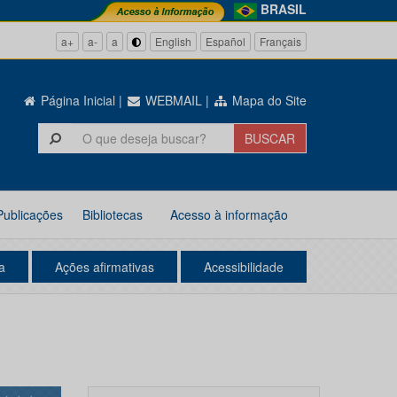
BRASIL
a+
a-
a
English
Español
Français
Página Inicial
|
WEBMAIL
|
Mapa do Site
Publicações
Bibliotecas
Acesso à informação
a
Ações afirmativas
Acessibilidade