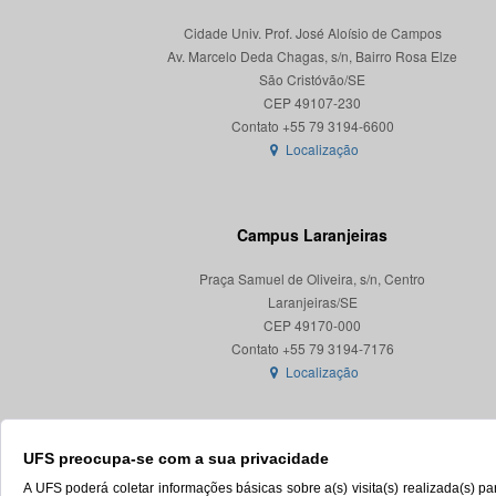
Cidade Univ. Prof. José Aloísio de Campos
Av. Marcelo Deda Chagas, s/n, Bairro Rosa Elze
São Cristóvão/SE
CEP 49107-230
Localização
Campus Laranjeiras
Praça Samuel de Oliveira, s/n, Centro
Laranjeiras/SE
CEP 49170-000
Localização
UFS preocupa-se com a sua privacidade
A UFS poderá coletar informações básicas sobre a(s) visita(s) realizada(s) 