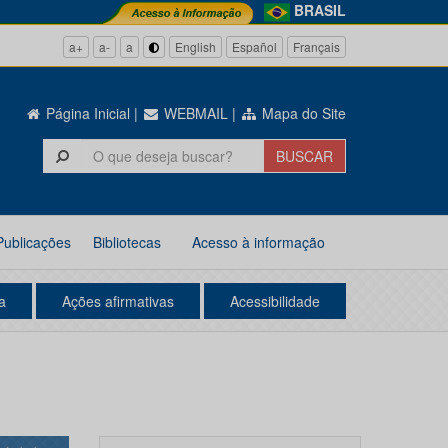
BRASIL
a+
a-
a
English
Español
Français
Página Inicial
|
WEBMAIL
|
Mapa do Site
Publicações
Bibliotecas
Acesso à informação
a
Ações afirmativas
Acessibilidade