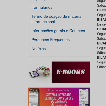
Segun
Sábad
Formulários
BICO
Segun
Termo de doação de material
BISA
informacional
De se
BICA
Informações gerais e Contatos
Segun
Sábad
Perguntas Frequentes
BICA
Segun
Notícias
Sábad
BILA
Segun
Sábad