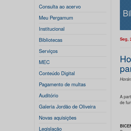
Consulta ao acervo
Bi
Meu Pergamum
Institucional
Seg, 
Bibliotecas
Serviços
Ho
MEC
pa
Conteúdo Digital
Horári
Pagamento de multas
Auditório
A par
de fu
Galeria Jordão de Oliveira
Novas aquisições
BICE
Legislação