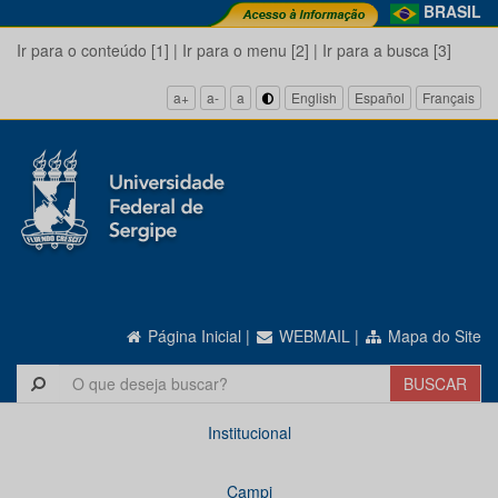
BRASIL
Ir para o conteúdo [1]
|
Ir para o menu [2]
|
Ir para a busca [3]
a+
a-
a
English
Español
Français
Página Inicial
|
WEBMAIL
|
Mapa do Site
Institucional
Campi