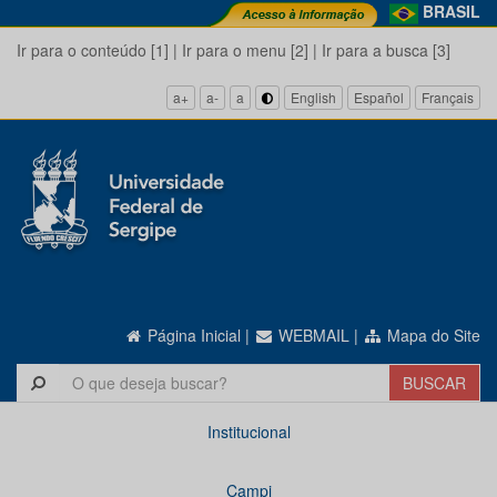
BRASIL
Ir para o conteúdo [1]
|
Ir para o menu [2]
|
Ir para a busca [3]
a+
a-
a
English
Español
Français
Página Inicial
|
WEBMAIL
|
Mapa do Site
Institucional
Campi