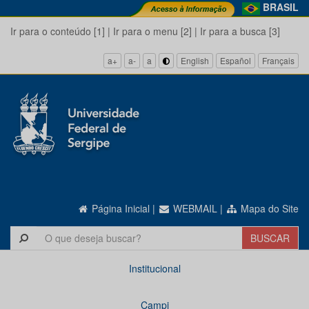
BRASIL
Ir para o conteúdo [1]
|
Ir para o menu [2]
|
Ir para a busca [3]
a+
a-
a
English
Español
Français
Página Inicial
|
WEBMAIL
|
Mapa do Site
Institucional
Campi