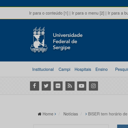
Ir para o conteúdo [1]
|
Ir para o menu [2]
|
Ir para a b
Institucional
Campi
Hospitais
Ensino
Pesqui
Facebook
Twitter
Flickr
RSS
Youtube
Instagram
Home
Notícias
BISER tem horário de