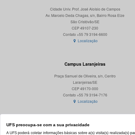
Cidade Univ. Prof. José Aloísio de Campos
Av. Marcelo Deda Chagas, s/n, Bairro Rosa Elze
São Cristóvão/SE
CEP 49107-230
Localização
Campus Laranjeiras
Praça Samuel de Oliveira, s/n, Centro
Laranjeiras/SE
CEP 49170-000
Localização
UFS preocupa-se com a sua privacidade
A UFS poderá coletar informações básicas sobre a(s) visita(s) realizada(s) 