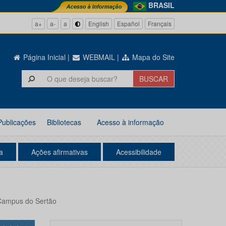
BRASIL
a+
a-
a
English
Español
Français
Página Inicial
|
WEBMAIL
|
Mapa do Site
Publicações
Bibliotecas
Acesso à informação
a
Ações afirmativas
Acessibilidade
 Campus do Sertão