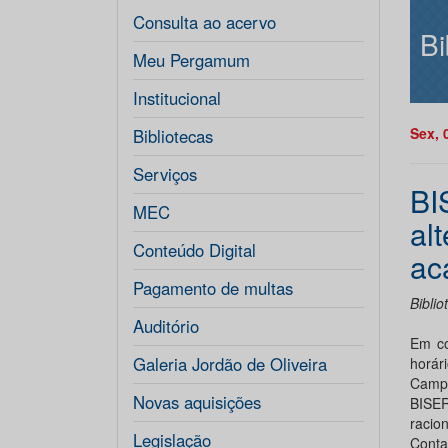
Consulta ao acervo
Bi
Meu Pergamum
Institucional
Sex, 
Bibliotecas
Serviços
BI
MEC
al
Conteúdo Digital
ac
Pagamento de multas
Bibli
Auditório
Em co
Galeria Jordão de Oliveira
horár
Campu
Novas aquisições
BISE
racion
Legislação
Conta