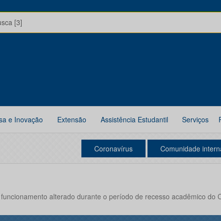
usca [3]
sa e Inovação
Extensão
Assistência Estudantil
Serviços
Coronavírus
Comunidade intern
 funcionamento alterado durante o período de recesso acadêmico do