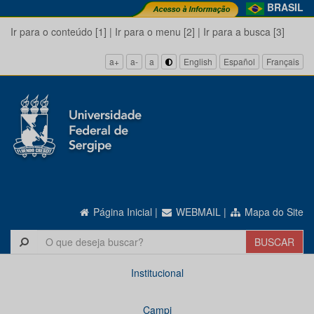
BRASIL
Ir para o conteúdo [1]
|
Ir para o menu [2]
|
Ir para a busca [3]
a+
a-
a
English
Español
Français
Página Inicial
|
WEBMAIL
|
Mapa do Site
Institucional
Campi