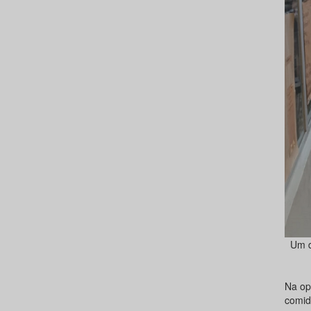
Um d
Na op
comid