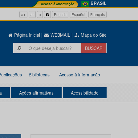
BRASIL
a+
a-
a
English
Español
Français
Página Inicial
|
WEBMAIL
|
Mapa do Site
Publicações
Bibliotecas
Acesso à informação
a
Ações afirmativas
Acessibilidade