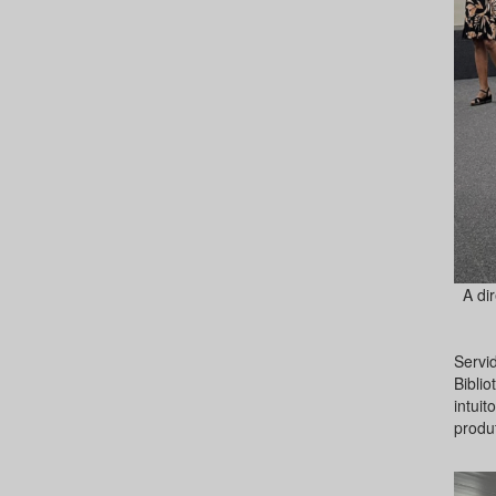
A di
Servi
Bibli
intui
produ