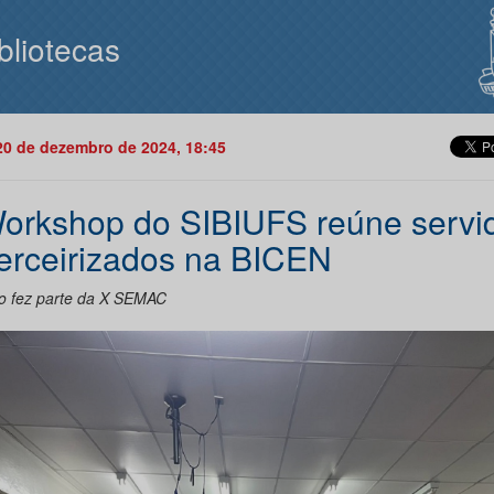
bliotecas
20 de dezembro de 2024, 18:45
Workshop do SIBIUFS reúne servi
terceirizados na BICEN
o fez parte da X SEMAC