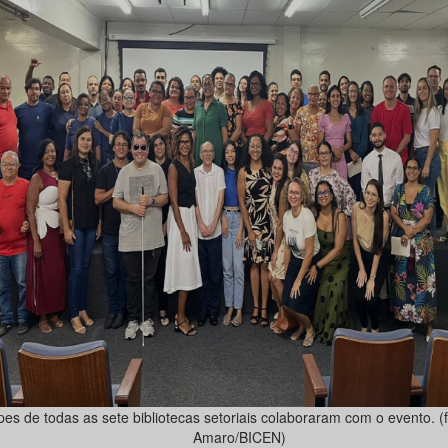
pes de todas as sete bibliotecas setoriais colaboraram com o evento. (f
Amaro/BICEN)