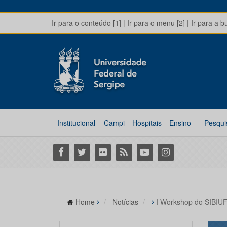
Ir para o conteúdo [1]
|
Ir para o menu [2]
|
Ir para a b
Institucional
Campi
Hospitais
Ensino
Pesqui
Facebook
Twitter
Flickr
RSS
Youtube
Instagram
Home
Notícias
I Workshop do SIBIUF