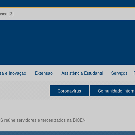
usca [3]
sa e Inovação
Extensão
Assistência Estudantil
Serviços
Coronavírus
Comunidade intern
S reúne servidores e terceirizados na BICEN