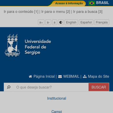
BRASIL
Ir para o conteúdo [1]
|
Ir para o menu [2]
|
Ir para a busca [3]
a+
a-
a
English
Español
Français
Página Inicial
|
WEBMAIL
|
Mapa do Site
Institucional
Campi