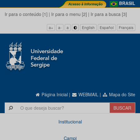
BRASIL
Ir para o conteúdo [1]
|
Ir para o menu [2]
|
Ir para a busca [3]
a+
a-
a
English
Español
Français
Página Inicial
|
WEBMAIL
|
Mapa do Site
Institucional
Campi