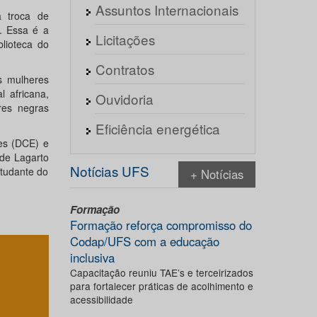
Assuntos Internacionais
a troca de
a. Essa é a
Licitações
blioteca do
Contratos
as mulheres
l africana,
Ouvidoria
res negras
Eficiência energética
es (DCE) e
 de Lagarto
Notícias UFS
studante do
+ Notícias
Formação
Formação reforça compromisso do
Codap/UFS com a educação
inclusiva
Capacitação reuniu TAE’s e terceirizados
para fortalecer práticas de acolhimento e
acessibilidade