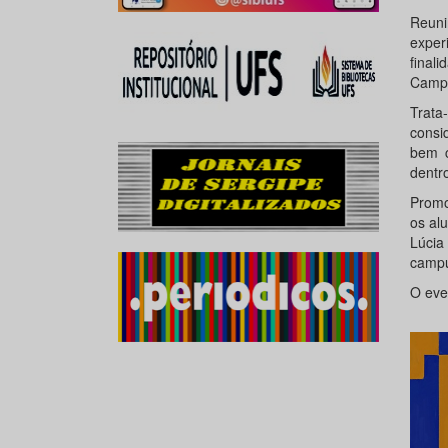
Reuni
exper
final
Campu
Trata
consi
bem c
dentr
Promo
os al
Lúcia
campu
O even