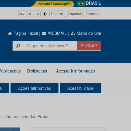
BRASIL
a+
a-
a
English
Español
Français
Página Inicial
|
WEBMAIL
|
Mapa do Site
Publicações
Bibliotecas
Acesso à informação
a
Ações afirmativas
Acessibilidade
alusão ao Julho das Pretas