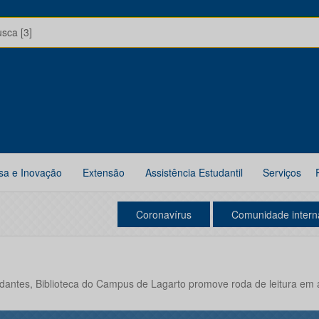
usca [3]
sa e Inovação
Extensão
Assistência Estudantil
Serviços
Coronavírus
Comunidade intern
dantes, Biblioteca do Campus de Lagarto promove roda de leitura em 