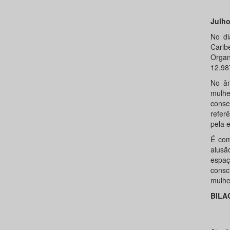
Julho
No di
Carib
Organ
12.98
No âm
mulhe
conse
refer
pela e
É com
alusã
espaç
consc
mulhe
BILA