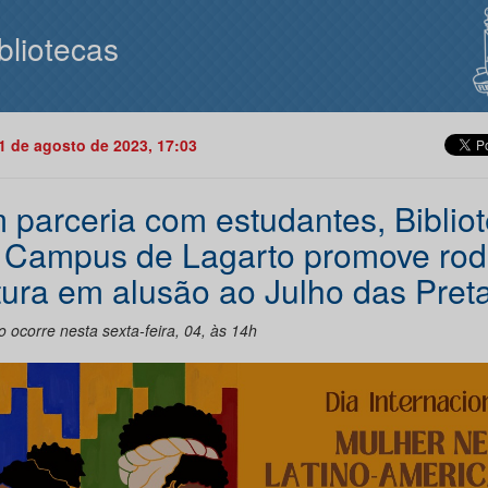
bliotecas
01 de agosto de 2023, 17:03
 parceria com estudantes, Biblio
 Campus de Lagarto promove rod
itura em alusão ao Julho das Pret
 ocorre nesta sexta-feira, 04, às 14h