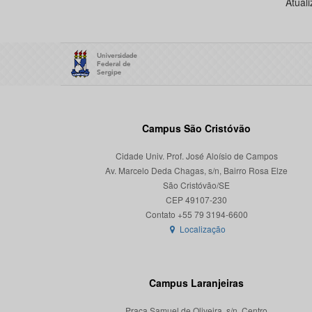
Atual
Campus São Cristóvão
Cidade Univ. Prof. José Aloísio de Campos
Av. Marcelo Deda Chagas, s/n, Bairro Rosa Elze
São Cristóvão/SE
CEP 49107-230
Localização
Campus Laranjeiras
Praça Samuel de Oliveira, s/n, Centro