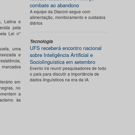
combate ao abandono
A equipe da Diacom segue com
alimentação, monitoramento e cuidados
, Latina e
diários
ecida pela
ela Lei n°
Tecnologia
UFS receberá encontro nacional
guela, uma
sobre Inteligência Artificial e
ravizada e
esistência,
Sociolinguística em setembro
s marcados
Evento irá reunir pesquisadores de todo
o país para discutir a importância de
dados linguísticos na era da IA
terário em
 negras, no
fomentem a
racismo às