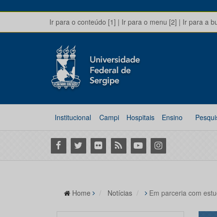
Ir para o conteúdo [1]
|
Ir para o menu [2]
|
Ir para a b
Institucional
Campi
Hospitais
Ensino
Pesqui
Facebook
Twitter
Flickr
RSS
Youtube
Instagram
Home
Notícias
Em parceria com estu