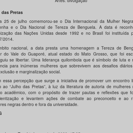
Artes: divulgação
 das Pretas
a 25 de julho comemorou-se o Dia Internacional da Mulher Negra
enha e o Dia Nacional de Tereza de Benguela. A data é reconh
ização das Nações Unidas desde 1992 e no Brasil foi instituída p
7/2014.
bito nacional, a data presta uma homenagem a Tereza de Ben
r do Vale do Guaporé, atual estado do Mato Grosso, que foi esc
guiu se libertar. Uma liderança quilombola que é símbolo de luta e r
ência para inúmeras mulheres que sobrevivem aos desafios diário
xclusão e marginalização social.
 essa percepção que surge a iniciativa de promover um encontro li
o ao “Julho das Pretas”, à luz da literatura de autoria de mulheres
o acadêmico, com o propósito de trazer pautas e reflexões que 
ientização e levantem ações de combate ao preconceito e ao 
res negras dentro e fora da universidade.
G