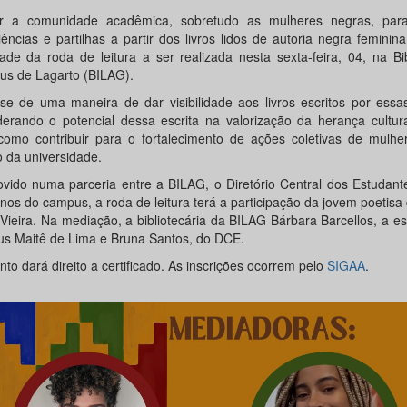
r a comunidade acadêmica, sobretudo as mulheres negras, par
iências e partilhas a partir dos livros lidos de autoria negra feminin
idade da roda de leitura a ser realizada nesta sexta-feira, 04, na Bi
s de Lagarto (BILAG).
-se de uma maneira de dar visibilidade aos livros escritos por ess
derando o potencial dessa escrita na valorização da herança cultura
omo contribuir para o fortalecimento de ações coletivas de mulhe
o da universidade.
vido numa parceria entre a BILAG, o Diretório Central dos Estudant
unos do campus, a roda de leitura terá a participação da jovem poetisa
 Vieira. Na mediação, a bibliotecária da BILAG Bárbara Barcellos, a e
s Maitê de Lima e Bruna Santos, do DCE.
to dará direito a certificado. As inscrições ocorrem pelo
SIGAA
.