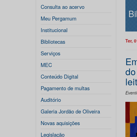
Consulta ao acervo
Bi
Meu Pergamum
Institucional
Ter, 
Bibliotecas
Serviços
Em
MEC
do
Conteúdo Digital
le
Pagamento de multas
Evento
Auditório
Galeria Jordão de Oliveira
Novas aquisições
Legislação